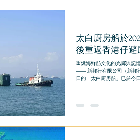
太白廚房船於202
後重返香港仔避
重燃海鮮舫文化的光輝與記憶 （
—— 新邦行有限公司（新邦行
日的「太白廚房船」已於今
塘。這艘承載着香港仔海鮮
於熟悉的海面上，為社區帶來
房船首次下水 延續去年成功經驗 社區共建海上文化新篇
章 回望 2024 年拆禮物日
仔」活動得到各界熱烈支持
燈，市集吸引大量市民參與
小店、音樂表演與海上導賞
當日避風塘的海風再次帶着