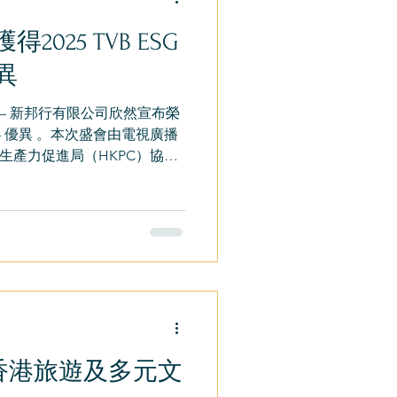
個盛事不僅來自
025 TVB ESG
凝聚力——居民、商戶、漁民
港海上文化真正「回到香港
異
舫文
房船的回歸，是去年市集精神
） — 新邦行有限公司欣然宣布榮
文化復興的重要第一步。海鮮
獎 – 優異 。本次盛會由電視廣播
多家庭慶祝、旅客探索、社
生產力促進局（HKPC）協
大獎旨在表彰在環境、社會和治理
司，同時鼓勵推動永續發展和提
譽反映了我們將永續實踐融入營
相關者的支持與信任”，新邦
們將繼續在ESG方面追求卓
響。” 媒體查詢 新邦行有限
om.hk 電話：+852 2553 9111
香港旅遊及多元文