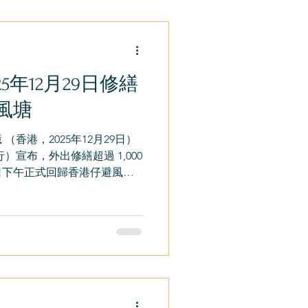
5年12月29日修繕
風塘
香港，2025年12月29日）
）宣布，外出修繕超過 1,000
日下午正式回歸香港仔避風
舫文化記憶的船隻，再次停泊
久違的味道與故事。 太白廚
，新邦行舉辦的「點亮活力香港
。三個碼頭完成修繕後首次亮
，海洋保育、綠色科技、手作
活動交織成熱鬧的漁港畫面。
人情味與文化氣息，不少街坊