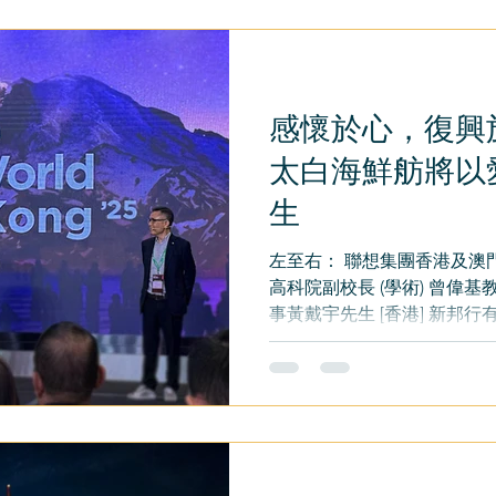
感懷於心，復興
太白海鮮舫將以
生
左至右： 聯想集團香港及澳門
高科院副校長 (學術) 曾偉
事黃戴宇先生 [香港] 新邦行
項雄心勃勃且充滿誠意的計
入新生命。這一珍貴的地標長