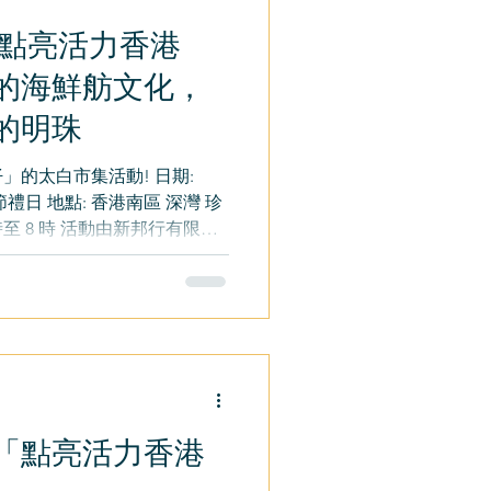
「點亮活力香港
的海鮮舫文化，
的明珠
」的太白市集活動! 日期:
四) 節禮日 地點: 香港南區 深灣 珍
 時至 8 時 活動由新邦行有限公
高等教育科技學院、香港專業
「點亮活⼒⾹港