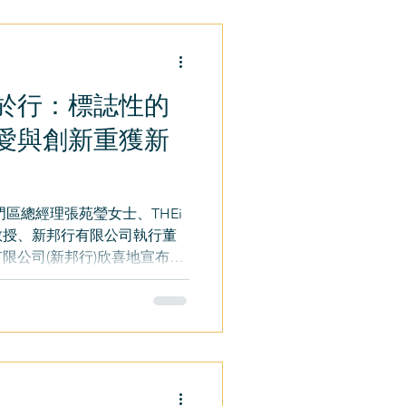
於行：標誌性的
愛與創新重獲新
區總經理張苑瑩女士、THEi
基教授、新邦行有限公司執行董
有限公司(新邦行)欣喜地宣布一
劃，深受喜愛的太白海鮮舫注
期以來一直是香港充滿活力...