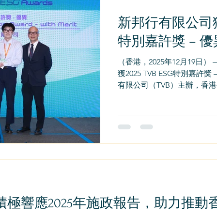
感動地說：「香港仔又熱鬧起來了。」 這
新邦行有限公司獲得2
活動本身，更是源於社區的
與文化團體共同參與，讓香
特別嘉許獎 – 優
仔」。 太白廚房船從船廠啟航 太白廚房船回歸：海鮮
化復興的重要第一步 太白廚
（香港，2025年12月19日
的延續，也是香港仔海鮮舫
獲2025 TVB ESG特別嘉許
舫曾是香港仔的象徵，是許
有限公司（TVB）主辦，香港
辦。 2025年TVB ESG
（ESG）領域表現優秀的公
升企業社會責任。 “這項榮
運的承諾。我們感謝所有利益
行有限公司發言人表示。 “我
越，為我們的社區帶來積極影
公司 電郵：enquiry@taipak.c
積極響應2025年施政報告，助力推動