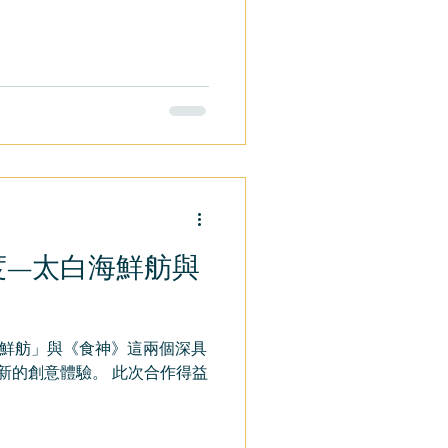
度—太白海鮮舫與
鮮舫」與《食神》這兩個深具
新的創意體驗。 此次合作得益