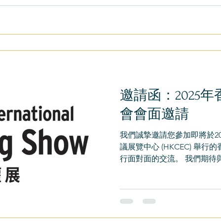
邀請函：2025
會會面邀請
我們誠摯邀請您參加即將於202
議展覽中心 (HKCEC) 舉
行面對面的交流。 我們期待
會。作為香港備受珍視的文
探索授權與合作機會，共同
您...