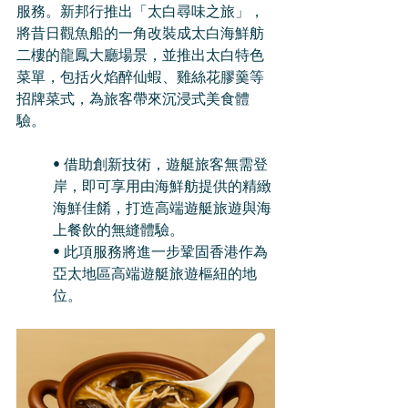
服務。新邦行推出「太白尋味之旅」，
將昔日觀魚船的一角改裝成太白海鮮舫
二樓的龍鳳大廳場景，並推出太白特色
菜單，包括火焰醉仙蝦、雞絲花膠羹等
招牌菜式，為旅客帶來沉浸式美食體
驗。
• 借助創新技術，遊艇旅客無需登
岸，即可享用由海鮮舫提供的精緻
海鮮佳餚，打造高端遊艇旅遊與海
上餐飲的無縫體驗。
• 此項服務將進一步鞏固香港作為
亞太地區高端遊艇旅遊樞紐的地
位。