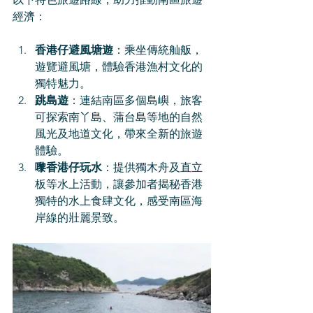
經濟：
香港仔避風塘遊
：乘坐傳統舢舨，
遊覽避風塘，體驗香港漁村文化的
獨特魅力。
跳島遊
：連結南區多個島嶼，旅客
可探索南丫島、蒲台島等地的自然
風光及地道文化，帶來全新的旅遊
體驗。
嚟香港仔玩水
：提供獨木舟及直立
板等水上活動，讓參加者揭秘香港
獨特的水上食肆文化，感受南區海
岸線的壯麗景致。