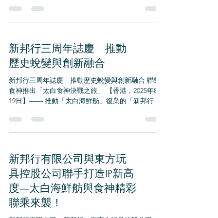
香港旅遊及多元文化發展
+852 2553 9111
新邦行有限公司積極響應2025年施政報告，助力推
動香港旅遊及多元文化發展 香港——新邦行有限公
司旗下的太白海鮮舫歡迎2025年9月17日香港行政長
官李家超在施政報告中提出的多項政策方向，特別
是針對高端旅遊業及多元文化發展的舉措。作為香
港的重要地標之一，新邦行將全力配合政策，...
新邦行三周年誌慶 推動
歷史蛻變與創新融合
新邦行三周年誌慶 推動歷史蛻變與創新融合 聯乘
食神推出「太白食神決戰之旅」 【香港，2025年8月
19日】—— 推動「太白海鮮舫」復業的「新邦行有
限公司」（新邦行）迎來成立三周年，宣布將聯乘
「食神」，推出全新項目——「太白食神決戰之
旅」。同時引入無人機送餐，為未來的海上飲食...
新邦行有限公司與東方玩