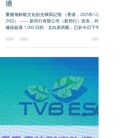
太白廚房船於2025年12月29
日修繕後重返香港仔避風
塘
重燃海鮮舫文化的光輝與記憶 （香港，2025年12月
29日） —— 新邦行有限公司（新邦行）宣布，外出
修繕超過 1,000 日的「太白廚房船」已於今日下午正
式回歸香港仔避風塘。這艘承載着香港仔海鮮舫文
化記憶的船隻，再次停泊於熟悉的海面上，為社區
帶來久違的味道與故事。 太白廚房船首次下水 延續
去年成功經驗 社區共建海上文化新篇章 回望 2024
年拆禮物日，新邦行舉辦的「點亮活力香港仔」活
動得到各界熱烈支持。三個碼頭完成修繕後首次亮
燈，市集吸引大量市民參與，海洋保育、綠色科
技、手作小店、音樂表演與海上導賞活動交織成熱
鬧的漁港畫面。 當日避風塘的海風再次帶着人情味
與文化氣息，不少街坊感動地說：「香港仔又熱鬧
起來了。」 這個盛事不僅來自活動本身，更是源於
社區的凝聚力——居民、商戶、漁民與文化團體共
同參與，讓香港海上文化真正「回到香港仔」。 太