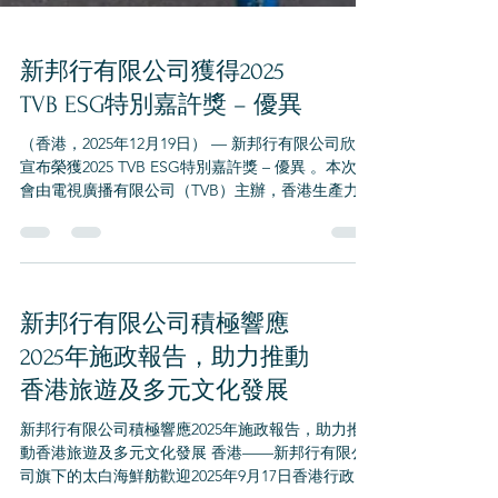
新邦行有限公司獲得2025
TVB ESG特別嘉許獎 – 優異
（香港，2025年12月19日） — 新邦行有限公司欣然
宣布榮獲2025 TVB ESG特別嘉許獎 – 優異 。本次盛
會由電視廣播有限公司（TVB）主辦，香港生產力促
進局（HKPC）協辦。 2025年TVB ESG大獎旨在表
彰在環境、社會和治理（ESG）領域表現優秀的公
司，同時鼓勵推動永續發展和提升企業社會責任。
“這項榮譽反映了我們將永續實踐融入營運的承諾。
我們感謝所有利益相關者的支持與信任”，新邦行有
新邦行有限公司積極響應
限公司發言人表示。 “我們將繼續在ESG方面追求卓
越，為我們的社區帶來積極影響。” 媒體查詢 新邦
2025年施政報告，助力推動
行有限公司 電郵：enquiry@taipak.com.hk 電話：