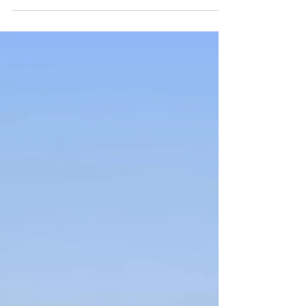
回歸香港仔避風塘後，新邦行誠邀南區民政事務處
及南區區議會代表到訪太白海鮮舫參觀交流。代表
團由南區民政事務專員張佩珊女士 JP 帶領，多位區
議會成員及南區民政處代表一同出席，並就復業進
程、地區旅遊及青年發展等議題進行深入討論。 交
流重點 是次到訪旨在加強政府與營運方之間的溝通
協作，主要議題包括： 匯報太白海鮮舫復業計劃的
最新進展及未來方向； 探討提升本地旅遊吸引力、
推動南區經濟發展的策略； 交流如何為區內青少年
提供更多培訓與實踐機會，以支援其掌握未來技
能，促進社區可持續發展。 太白海鮮舫的文化與經
濟角色 太白海鮮舫作為香港獨特的海上餐飲文化象
徵，一直是本地社區的重要文化資產。新邦行表
示，太白的復業不僅有助推動本地旅遊及經濟復
甦，更能為南區帶來新的發展動能。與南區區議會
保持緊密合作，是釋放地區潛力及營造更優質青年
成長環境的重要一步。 新邦行執行董事黃戴宇先生
表示： 「我們衷心感謝南區民政事務處及區議會對
太白