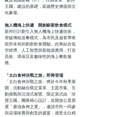
匾及知識產權（IP），作為未來「新邦
王國」建設的基礎，延續歷史價值與文
化象徵。
無人機海上快遞　開創嶄新飲食模式 
新邦行計劃引入無人機海上快遞技術，
突破傳統送餐模式，為市民及遊客帶來
前所未有的創新飲食體驗。此舉結合低
空經濟、人工智慧與新能源應用，打造
高效、環保且富趣味性的海上餐飲服
務。
「太白食神決戰之旅」即將登場  
「太白食神決戰之旅」將於今年秋季展
開，活動融合限定菜單、主題市集、互
動挑戰與沉浸式展覽。限定菜式由「珍
寶王國」團隊精心設計，並開放公眾票
選「最強食神之選」，邀請市民一同參
與這場味覺與創意的盛宴，感受太白精