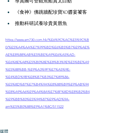
導賞團可登觀魚船賞太白舫
《食神》佛跳牆配珍寶XO醬宴饕客
推動科研試養珍貴黃唇魚
https://www.am730.com.hk/%E6%9C%AC%E5%9C%B
0/%E5%A4%AA%E7%99%BD%E6%B5%B7%E9%AE%
AE%E8%88%AB%E5%BE%A9%E6%A5%AD-
%E6%8E%A8%E5%B0%8E%E8%B3%9E%E5%BE%A9
%E5%88%BB-%E9%A3%9F%E7%A5%9E-
%E4%BD%9B%E8%B7%B3%E7%89%86-
%E5%8D%87%E7%B4%9A%E8%88%B9%E9%AB%94
%E8%A9%A6%E9%A4%8A%E7%8F%8D%E8%B2%B4
%E9%BB%83%E5%94%87%E9%AD%9A-
am%E5%B0%88%E9%A1%8C/511522
媒體