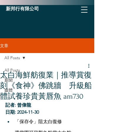
新邦行有限公司
文章
All Posts
All Posts
太白海鮮舫復業｜推導賞復
新聞
刻《食神》佛跳牆 升級船
媒體
體試養珍貴黃唇魚 am730
記者: 曾偉龍
日期: 2024-11-30
「保存令」阻太白復修