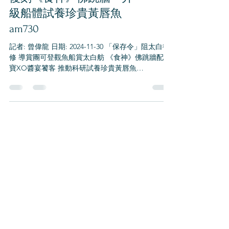
級船體試養珍貴黃唇魚
am730
記者: 曾偉龍 日期: 2024-11-30 「保存令」阻太白復
修 導賞團可登觀魚船賞太白舫 《食神》佛跳牆配珍
寶XO醬宴饕客 推動科研試養珍貴黃唇魚
https://www.am730.com.hk/%E6%9C%AC%E5%9C
%B0/%E5%A4%AA%E7%99%B...
New Bond Limited
新邦行有限公司
+852 2553 9111
enquiry@taipak.com.hk
香港黃竹坑深灣碼頭徑