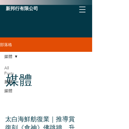
新邦行有限公司
部落格
媒體
All
Posts
媒體
新聞
媒體
太白海鮮舫復業｜推導賞
復刻《食神》佛跳牆 升